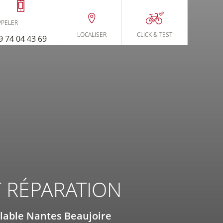
YCLABLE
PPELER
LOCALISER
CLICK
& TEST
9 74 04 43 69
ES BEAUJOIRE
T RÉPARATION
Financement
Assurance
ai de
los
lable Nantes Beaujoire