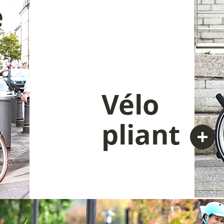
e
Vélo
pliant