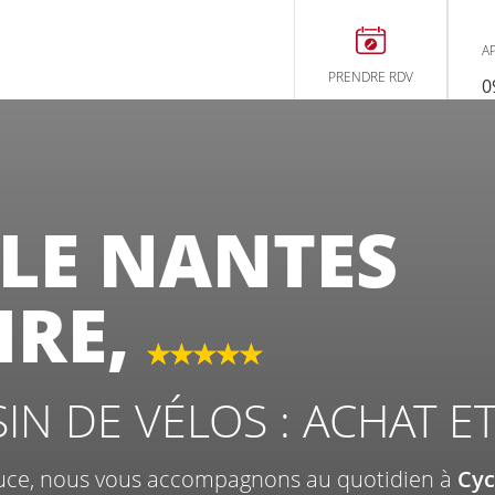
C
A
PRENDRE RDV
0
À NANT
LE NANTES
IRE,
us ?
N DE VÉLOS : ACHAT E
Entretien
Ess
réparation
vé
douce, nous vous accompagnons au quotidien à
Cyc