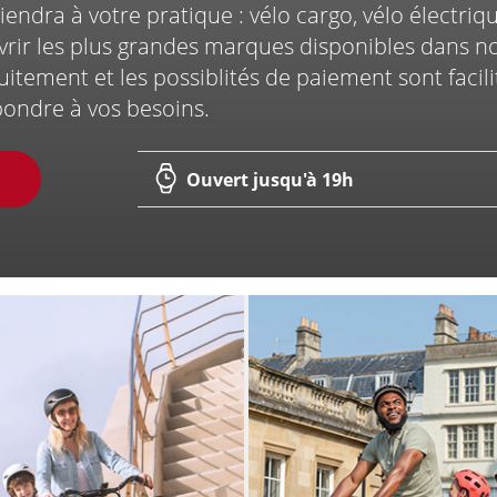
endra à votre pratique : vélo cargo, vélo électrique
vrir les plus grandes marques disponibles dans n
r
uitement et les possiblités de paiement sont facil
Prise de
Entre
épondre à vos besoins.
RDV en
ligne
collec
Ouvert jusqu'à 19h