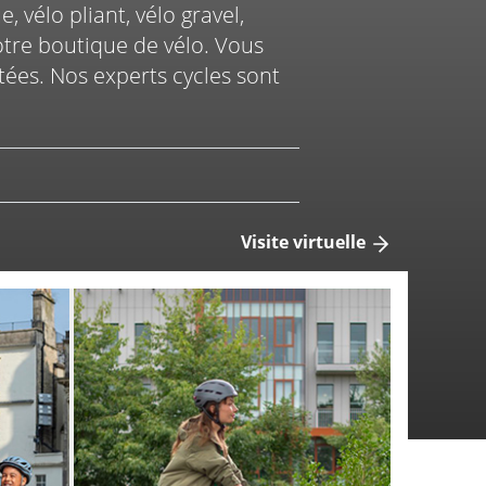
, vélo pliant, vélo gravel,
otre boutique de vélo. Vous
itées. Nos experts cycles sont
Vélo
prises
Marquage
de
&
vélo
courtoisie
tivités
Visite virtuelle