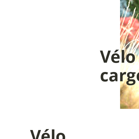
Vélo
car
Vélo