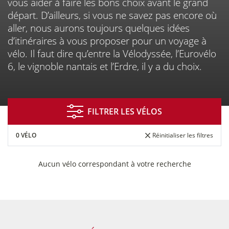
vous aider à faire les bons choix avant le grand
À NANTES BEAUJOIRE
départ. D’ailleurs, si vous ne savez pas encore où
aller, nous aurons toujours quelques idées
d’itinéraires à vous proposer pour un voyage à
vélo. Il faut dire qu’entre la Vélodyssée, l’Eurovélo
6, le vignoble nantais et l’Erdre, il y a du choix.
FILTRER LES VÉLOS
0 VÉLO
Réinitialiser les filtres
Financement
Entretien
Essai de
réparation
vélos
Aucun vélo correspondant à votre recherche
Prise de RDV
Assurance
Entreprises
en ligne
&