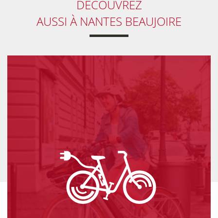
DÉCOUVREZ
collectivités
AUSSI
À NANTES BEAUJOIRE
Vélo
Marquage
de courtoisie
vélo