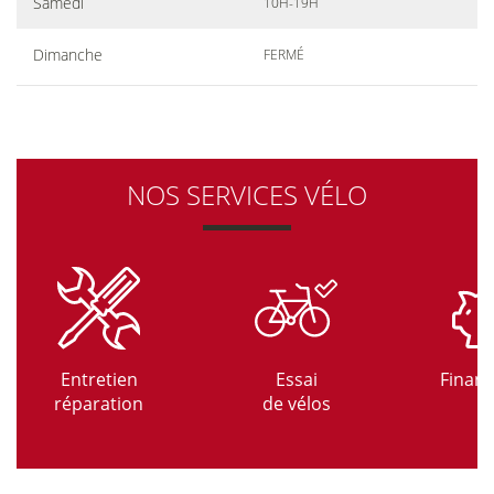
Samedi
10H-19H
Dimanche
FERMÉ
NOS SERVICES VÉLO
Entretien
Essai
Finan
réparation
de vélos