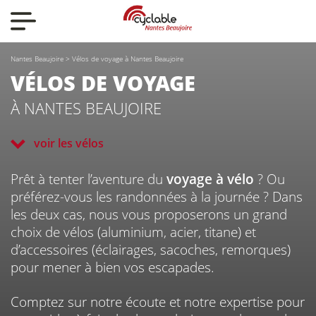
Nos actualités
Nantes Beaujoire
>
Vélos de voyage à Nantes Beaujoire
Nos vélos
VÉLOS DE VOYAGE
À NANTES BEAUJOIRE
Qui sommes-nous ?
voir les vélos
Prêt à tenter l’aventure du
voyage à vélo
? Ou
Nous contacter
préférez-vous les randonnées à la journée ? Dans
les deux cas, nous vous proposerons un grand
choix de vélos (aluminium, acier, titane) et
d’accessoires (éclairages, sacoches, remorques)
pour mener à bien vos escapades.
CYCLABLE
Comptez sur notre écoute et notre expertise pour