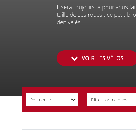
Il sera toujours là pour vous fa
Nous contacte
taille de ses roues : ce petit b
dénivelés.
VOIR LES VÉLOS
Pertinence
Filtrer par marques...