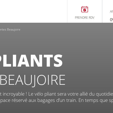
C
A
PRENDRE RDV
0
À NANT
antes Beaujoire
PLIANTS
BEAUJOIRE
us ?
st incroyable ! Le vélo pliant sera votre allié du quotid
Entretien
Ess
space réservé aux bagages d’un train. En temps que sp
réparation
vé