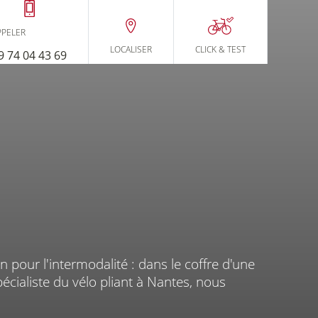
YCLABLE
PPELER
LOCALISER
CLICK
& TEST
9 74 04 43 69
ES BEAUJOIRE
ien pour l'intermodalité : dans le coffre d'une
Financement
Assurance
ai de
écialiste du vélo pliant à Nantes, nous
los