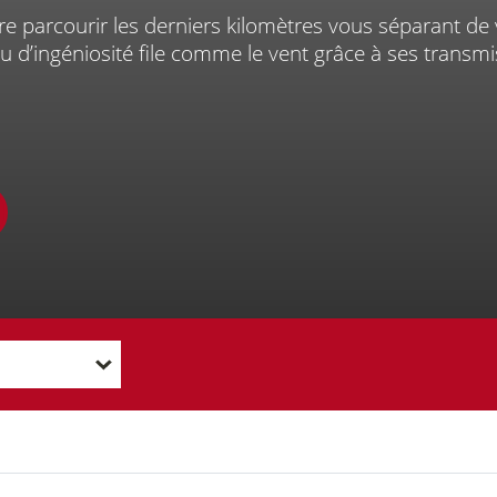
ire parcourir les derniers kilomètres vous séparant de 
r
ijou d’ingéniosité file comme le vent grâce à ses trans
Prise de
Entre
RDV en
ligne
collec