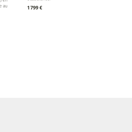
e au
1 799 €