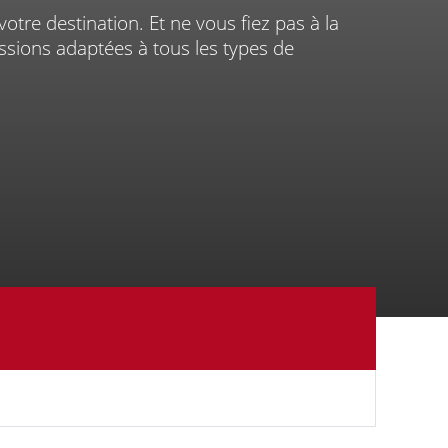
votre destination. Et ne vous fiez pas à la
missions adaptées à tous les types de
Vélo
prises
Marquage
de
&
vélo
courtoisie
tivités