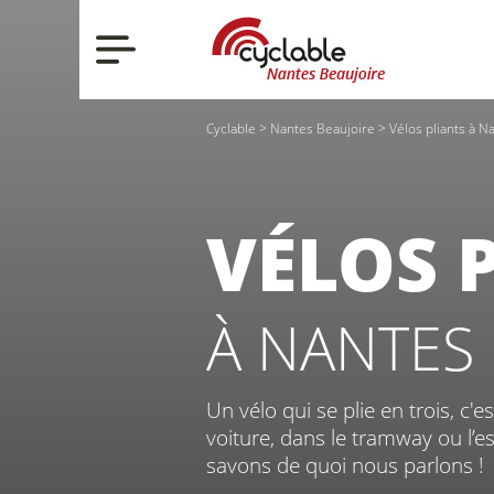
Nos actualités
Cyclable
>
Nantes Beaujoire
>
Vélos pliants à N
Nos vélos
VÉLOS 
À NANTES 
Qui sommes-no
Un vélo qui se plie en trois, c'e
voiture, dans le tramway ou l’e
savons de quoi nous parlons !