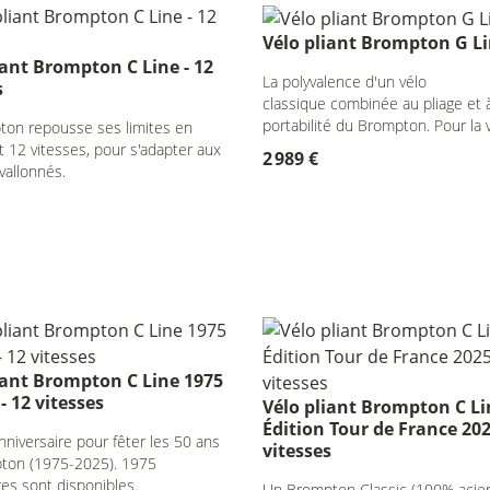
Vélo pliant Brompton G L
iant Brompton C Line - 12
La polyvalence d'un vélo
s
classique combinée au pliage et à
portabilité du Brompton. Pour la v
ton repousse ses limites en
l'aventure.
 12 vitesses, pour s'adapter aux
2 989 €
vallonnés.
iant Brompton C Line 1975
- 12 vitesses
Vélo pliant Brompton C Li
Édition Tour de France 202
nniversaire pour fêter les 50 ans
vitesses
ton (1975-2025). 1975
es sont disponibles.
Un Brompton Classic (100% acier