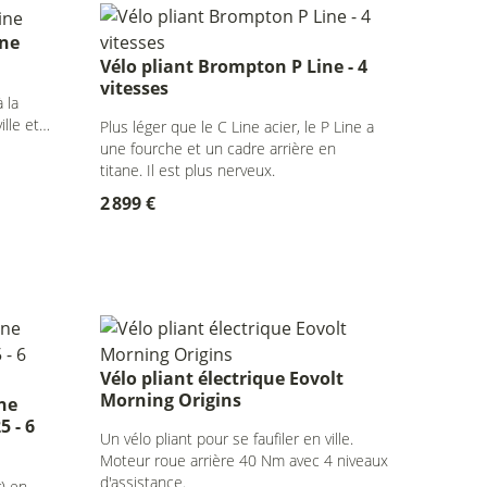
ine
Vélo pliant Brompton P Line - 4
vitesses
 la
ille et
Plus léger que le C Line acier, le P Line a
une fourche et un cadre arrière en
titane. Il est plus nerveux.
2 899 €
Vélo pliant électrique Eovolt
Morning Origins
ne
5 - 6
Un vélo pliant pour se faufiler en ville.
Moteur roue arrière 40 Nm avec 4 niveaux
d'assistance.
) en