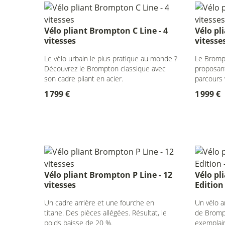
Vélo pliant Brompton C Line - 4
Vélo pl
vitesses
vitesse
Le vélo urbain le plus pratique au monde ?
Le Bromp
Découvrez le Brompton classique avec
proposant
son cadre pliant en acier.
parcours 
1 799 €
1 999 €
Vélo pliant Brompton P Line - 12
Vélo pl
vitesses
Edition 
Un cadre arrière et une fourche en
Un vélo a
titane. Des pièces allégées. Résultat, le
de Bromp
poids baisse de 20 %.
exemplair