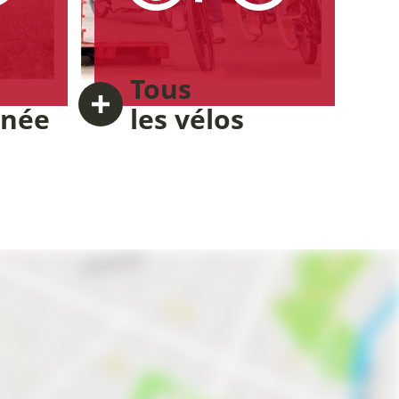
Tous
nnée
les vélos